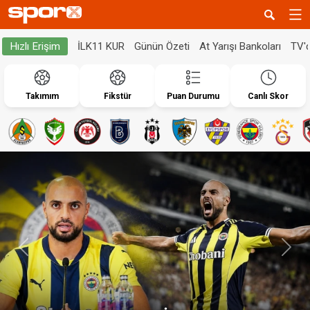
İLK11 KUR
Günün Özeti
At Yarışı Bankoları
TV'
Hızlı Erişim
Takımım
Fikstür
Puan Durumu
Canlı Skor
Geri
İleri