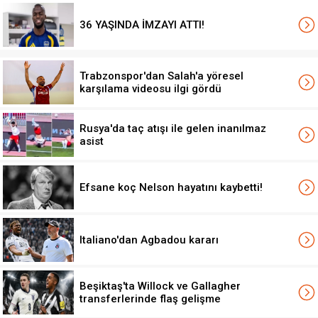
36 YAŞINDA İMZAYI ATTI!
Trabzonspor'dan Salah'a yöresel
karşılama videosu ilgi gördü
Rusya'da taç atışı ile gelen inanılmaz
asist
Efsane koç Nelson hayatını kaybetti!
Italiano'dan Agbadou kararı
Beşiktaş'ta Willock ve Gallagher
transferlerinde flaş gelişme