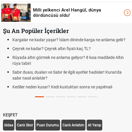
Milli yelkenci Arel Hangül, dünya
dördüncüsü oldu!
Şu An Popüler İçerikler
karga ne anlama gelir?
Futbolda ofsayt nedir? Ofsayt nasıl anlatılır
TL?
Kravat nasıl bağlanır? En kolay kravat bağ
8 kısa maddede Altın
Cemre düştü mü? Kış cemresi ne zaman düş
demek
ler hadisler! Kuran'da
Rüyada kedi görmek en anlama geliyor? Kedi
Evde çilek reçeli nasıl yapılır? Kimsenin bilmedi
a ne yapılmalı
tarifi
KEŞFET
iddaa
Canlı Skor
Puan Durumu
Canlı Anlatım
At Yarışı