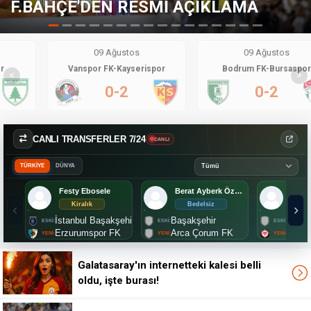
LAMA
TRANSFERDE KARAR DEĞİŞ
09 Ağustos
09 Ağustos
Vanspor FK-Kayserispor
Bodrum FK-Bursaspor
<
>
0-2
0-2
CANLI TRANSFERLER 7/24
CANLI
TÜRKİYE
DÜNYA
Festy Ebosele
Berat Ayberk Özdemir
Mark
Kiralık
Bedelsiz
2.
İstanbul Başakşehir
Başakşehir
Lille
Erzurumspor FK
Arca Çorum FK
Çorum
Galatasaray'ın internetteki kalesi belli
oldu, işte burası!