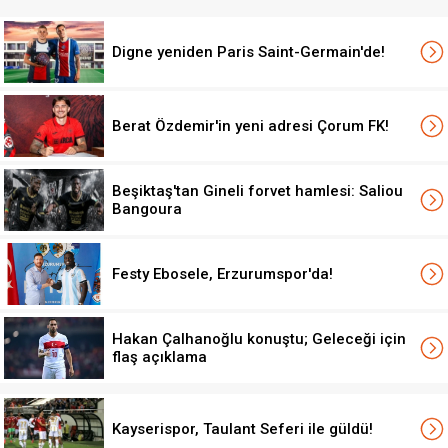
Digne yeniden Paris Saint-Germain'de!
Berat Özdemir'in yeni adresi Çorum FK!
Beşiktaş'tan Gineli forvet hamlesi: Saliou
Bangoura
Festy Ebosele, Erzurumspor'da!
Hakan Çalhanoğlu konuştu; Geleceği için
flaş açıklama
Kayserispor, Taulant Seferi ile güldü!