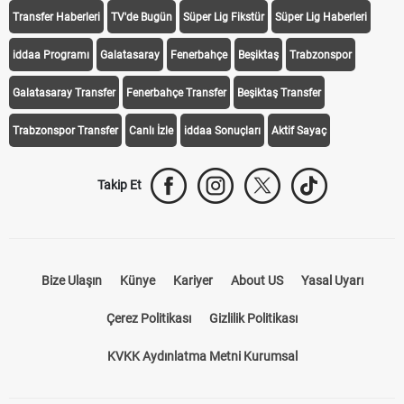
Transfer Haberleri
TV'de Bugün
Süper Lig Fikstür
Süper Lig Haberleri
iddaa Programı
Galatasaray
Fenerbahçe
Beşiktaş
Trabzonspor
Galatasaray Transfer
Fenerbahçe Transfer
Beşiktaş Transfer
Trabzonspor Transfer
Canlı İzle
iddaa Sonuçları
Aktif Sayaç
Takip Et
Bize Ulaşın
Künye
Kariyer
About US
Yasal Uyarı
Çerez Politikası
Gizlilik Politikası
KVKK Aydınlatma Metni Kurumsal