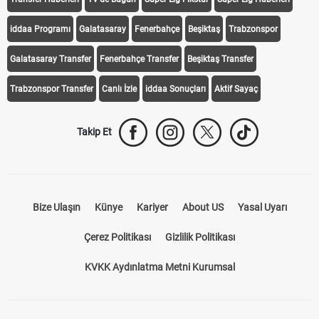
Transfer Haberleri
TV'de Bugün
Süper Lig Fikstür
Süper Lig Haberleri
iddaa Programı
Galatasaray
Fenerbahçe
Beşiktaş
Trabzonspor
Galatasaray Transfer
Fenerbahçe Transfer
Beşiktaş Transfer
Trabzonspor Transfer
Canlı İzle
iddaa Sonuçları
Aktif Sayaç
Takip Et
Bize Ulaşın
Künye
Kariyer
About US
Yasal Uyarı
Çerez Politikası
Gizlilik Politikası
KVKK Aydınlatma Metni Kurumsal