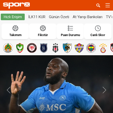
İLK11 KUR
Günün Özeti
At Yarışı Bankoları
TV'
Hızlı Erişim
Takımım
Fikstür
Puan Durumu
Canlı Skor
Geri
İleri