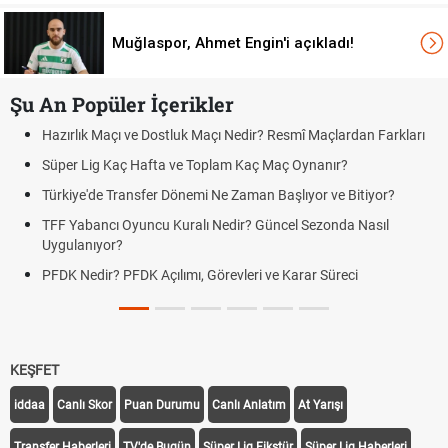
Muğlaspor, Ahmet Engin'i açıkladı!
Şu An Popüler İçerikler
çı Nedir? Resmî Maçlardan Farkları
Puan Durumunda AG, OM ve Diğ
plam Kaç Maç Oynanır?
Skor Ne Demek? Sporda Skor v
Ne Zaman Başlıyor ve Bitiyor?
Futbol Nasıl Oynanır? Temel Fut
Nedir? Güncel Sezonda Nasıl
Deplasman Golü Kuralı Nedir?
Uygulanıyor?
örevleri ve Karar Süreci
DGS Sonuçları Ne Zaman Açık
Tarihini Duyurdu
KEŞFET
iddaa
Canlı Skor
Puan Durumu
Canlı Anlatım
At Yarışı