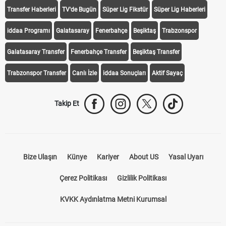
Transfer Haberleri
TV'de Bugün
Süper Lig Fikstür
Süper Lig Haberleri
iddaa Programı
Galatasaray
Fenerbahçe
Beşiktaş
Trabzonspor
Galatasaray Transfer
Fenerbahçe Transfer
Beşiktaş Transfer
Trabzonspor Transfer
Canlı İzle
iddaa Sonuçları
Aktif Sayaç
Takip Et
Bize Ulaşın
Künye
Kariyer
About US
Yasal Uyarı
Çerez Politikası
Gizlilik Politikası
KVKK Aydınlatma Metni Kurumsal