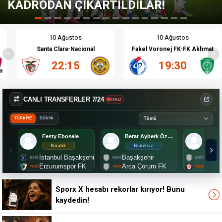
'TRANSFERDEN RAHATSIZLAR!'
10 Ağustos
10 Ağustos
Santa Clara-Nacional
Fakel Voronej FK-FK Akhmat
<
>
22:15
19:30
CANLI TRANSFERLER 7/24
CANLI
TÜRKİYE
DÜNYA
Festy Ebosele
Berat Ayberk Özdemir
Mark
Kiralık
Bedelsiz
2.
İstanbul Başakşehir
Başakşehir
Lille
Erzurumspor FK
Arca Çorum FK
Çorum
Sporx X hesabı rekorlar kırıyor! Bunu
kaydedin!