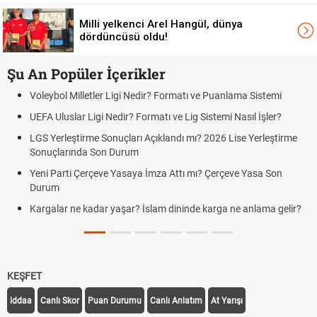
Milli yelkenci Arel Hangül, dünya
dördüncüsü oldu!
Şu An Popüler İçerikler
stemi
Çeyrek ne kadar? Çeyrek altın fiyatı kaç TL?
şler?
Rüyada altın görmek ne anlama geliyor? 8 kısa maddede 
rüya tabiri
leştirme
Sabır duası, duaları ve Sabır ile ilgili ayetler hadisler! Kura
sabır nasıl anlatılır?
a Son
Kediler neden kusar? Kedi kustuktan sonra ne yapılmalı
ma gelir?
Futbolda ofsayt nedir? Ofsayt nasıl anlatılır?
KEŞFET
iddaa
Canlı Skor
Puan Durumu
Canlı Anlatım
At Yarışı