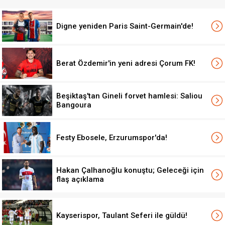
Digne yeniden Paris Saint-Germain'de!
Berat Özdemir'in yeni adresi Çorum FK!
Beşiktaş'tan Gineli forvet hamlesi: Saliou
Bangoura
Festy Ebosele, Erzurumspor'da!
Hakan Çalhanoğlu konuştu; Geleceği için
flaş açıklama
Kayserispor, Taulant Seferi ile güldü!