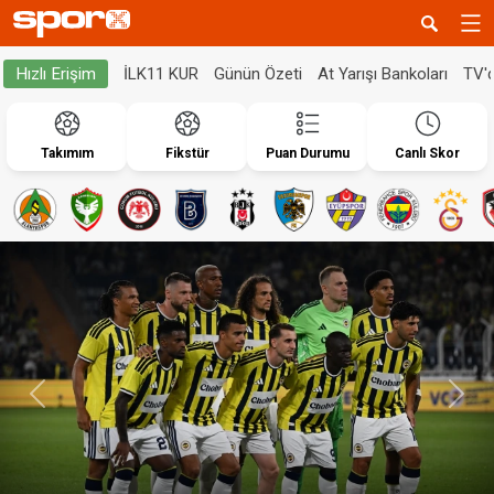
İLK11 KUR
Günün Özeti
At Yarışı Bankoları
TV'
Hızlı Erişim
Takımım
Fikstür
Puan Durumu
Canlı Skor
Geri
İleri