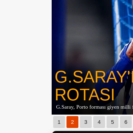
G.SARAY
ROTASI
G.Saray, Porto forması giyen milli 
1
2
3
4
5
6