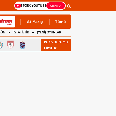
SPORX YOUTUBE
Abone Ol
At Yarışı
Tümü
GÜN
İSTATİSTİK
(YENİ) OYUNLAR
Puan Durumu
Fikstür