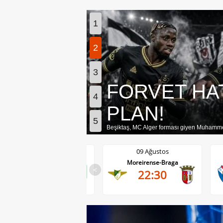
1
2
3
FORVET HAT
4
PLAN!
5
Beşiktaş, MC Alger forması giyen Muhamme
09 Ağustos
09 Ağustos
Moreirense-Braga
Gil Vicente-Rio Ave
<
22:30
22:30