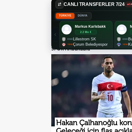
CANLI TRANSFERLER 7/24
CA
TÜRKİYE
DÜNYA
Markus Karlsbakk
2.2 Mn €
Lillestrom SK
Bu
Çorum Belediyespor
K
SPOR HABERLERİ
Hakan Çalhanoğlu kon
Geleceği için flaş açık