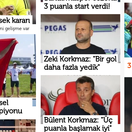
3 puanla start verdi!
ek kararı
ni gelişme var
Zeki Korkmaz: "Bir gol
3
daha fazla yedik"
sel
mpiyonu
Bülent Korkmaz: "Üç
puanla başlamak iyi"