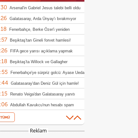
:30
Arsenal'in Gabriel Jesus talebi belli oldu
:26
Galatasaray, Arda Ünyay'ı bırakmıyor
:18
Fenerbahçe, Berke Özer'i yeniden
:57
osuna katmak istiyor
Beşiktaş'tan Gineli forvet hamlesi!
:26
FIFA gece yarısı açıklama yapmak
:18
nda kaldı!
Beşiktaş'ta Willock ve Gallagher
:55
sferlerinde flaş gelişme
Fenerbahçe'ye sürpriz golcü: Ayase Ueda
:44
Galatasaray'dan Deniz Gül için hamle!
:15
Renato Veiga'dan Galatasaray yanıtı
:06
Abdullah Kavukcu'nun hesabı spam
:59
ırısına uğradı!
Milli masa tenisçiler, WTT Avrupa
:52
h'e ilk turda veda etti
Beşiktaş'ta forvet harekatı! Vlahovic,
Reklam
:39
s ve David
Osman Zeki Korkmaz: "Bir gol fazla