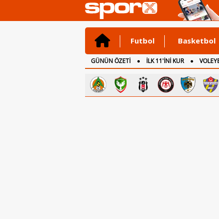
Futbol
Basketbol
GÜNÜN ÖZETİ
İLK 11'İNİ KUR
VOLEYB
CANLI ANLATIM
İNGİLTERE