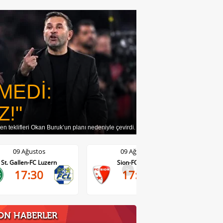
MEDİ:
Z!"
n teklifleri Okan Buruk’un planı nedeniyle çevirdi.
09 Ağustos
09 Ağustos
Sion-FC Vaduz
Basel-Thun
>
17:30
17:30
ON HABERLER