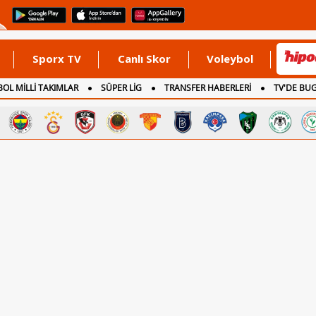
Sporx TV
Canlı Skor
Voleybol
OL MİLLİ TAKIMLAR
SÜPER LİG
TRANSFER HABERLERİ
TV'DE BU