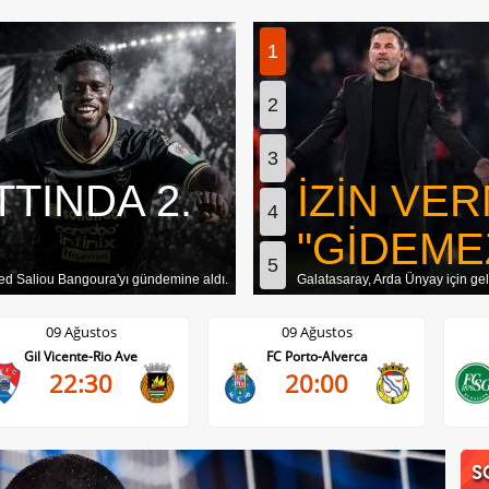
1
2
3
TINDA 2.
İZİN VER
4
"GİDEME
5
d Saliou Bangoura'yı gündemine aldı.
Galatasaray, Arda Ünyay için gele
09 Ağustos
09 Ağustos
FC Porto-Alverca
St. Gallen-FC Luzern
20:00
17:30
S