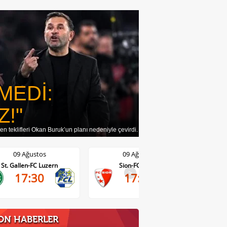
MEDİ:
Z!"
n teklifleri Okan Buruk’un planı nedeniyle çevirdi.
09 Ağustos
09 Ağustos
Sion-FC Vaduz
Basel-Thun
>
17:30
17:30
ON HABERLER