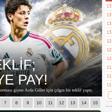
13
13
Anl
13
euro
13
12
hazı
12
Madr
12
KLİF;
Fene
11
YE PAY!
11
11
rması giyen Arda Güler için çılgın bir teklif yaptı.
10
kadr
10
7
8
9
10
11
12
13
14
15
10
zoru