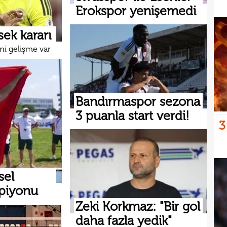
Erokspor yenişemedi
ek kararı
ni gelişme var
Bandırmaspor sezona
3 puanla start verdi!
3
sel
mpiyonu
Zeki Korkmaz: "Bir gol
daha fazla yedik"