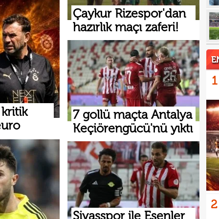
19
kattı
Çaykur Rizespor'dan
hazırlık maçı zaferi!
19
19
şamp
19
E
19
seçi
1
19
İrfa
ritik
18
7 gollü maçta Antalya
euro
Keçiörengücü'nü yıktı
17
mağl
17
açık
2
Sivasspor ile Esenler