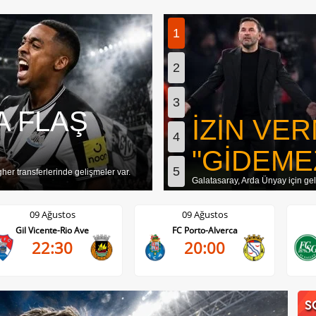
1
2
3
A FLAŞ
İZİN VER
4
"GİDEME
5
gher transferlerinde gelişmeler var.
Galatasaray, Arda Ünyay için gele
09 Ağustos
09 Ağustos
e
FC Porto-Alverca
St. Gallen-FC Luzern
20:00
17:30
S