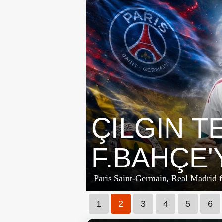
ÇILGIN TE
F.BAHÇE'
Paris Saint-Germain, Real Madrid fo
1
2
3
4
5
6