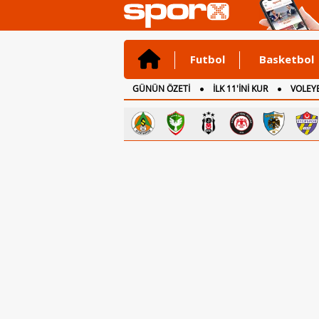
Futbol
Basketbol
GÜNÜN ÖZETİ
İLK 11'İNİ KUR
VOLEYB
CANLI ANLATIM
İNGİLTERE