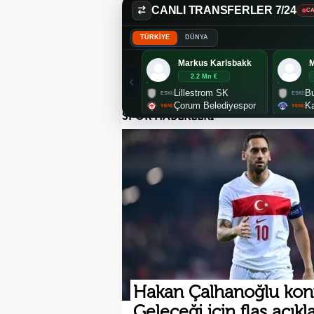
CANLI TRANSFERLER 7/24
CA
TÜRKİYE
DÜNYA
Markus Karlsbakk
2.2 Mn €
Lillestrom SK
Bu
Çorum Belediyespor
K
SPOR HABERLERİ
Hakan Çalhanoğlu kon
Geleceği için flaş açık