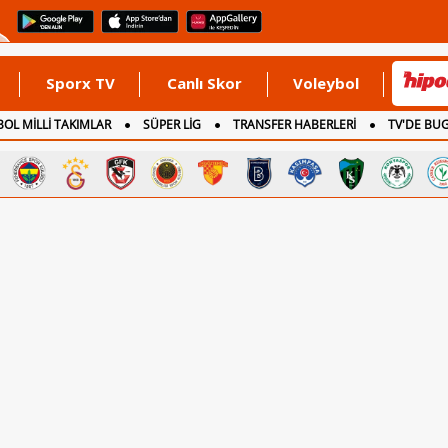
Sporx TV
Canlı Skor
Voleybol
OL MİLLİ TAKIMLAR
SÜPER LİG
TRANSFER HABERLERİ
TV'DE BU