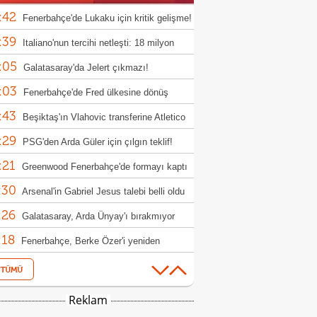
:42
Fenerbahçe'de Lukaku için kritik gelişme!
:39
aşma çok yakın
Italiano'nun tercihi netleşti: 18 milyon
:05
luk isim kulübede
Galatasaray'da Jelert çıkmazı!
:03
Fenerbahçe'de Fred ülkesine dönüş
:43
rlıklarına başladı!
Beşiktaş'ın Vlahovic transferine Atletico
:29
id engeli
PSG'den Arda Güler için çılgın teklif!
:21
rbahçe de kasayı dolduracak
Greenwood Fenerbahçe'de formayı kaptı
:30
Arsenal'in Gabriel Jesus talebi belli oldu
:26
Galatasaray, Arda Ünyay'ı bırakmıyor
:18
Fenerbahçe, Berke Özer'i yeniden
:57
osuna katmak istiyor
Beşiktaş'tan Gineli forvet hamlesi!
:26
FIFA gece yarısı açıklama yapmak
Reklam
:18
nda kaldı!
Beşiktaş'ta Willock ve Gallagher