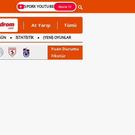
SPORX YOUTUBE
Abone Ol
At Yarışı
Tümü
GÜN
İSTATİSTİK
(YENİ) OYUNLAR
Puan Durumu
Fikstür