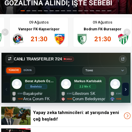
İŞTE SEBEBİ
GALATASARAY İÇİN 
09 Ağustos
09 Ağustos
Vanspor FK-Kayserispor
Bodrum FK-Bursaspor
<
>
21:30
21:30
CANLI TRANSFERLER 7/24
CANLI
TÜRKİYE
DÜNYA
Berat Ayberk Özdemir
Markus Karlsbakk
Bedelsiz
2.2 Mn €
Aç
Başakşehir
Lillestrom SK
Bursa
Arca Çorum FK
Çorum Belediyespor
Kası
Yapay zeka tahmincileri: at yarışında yeni
çağ başladı!