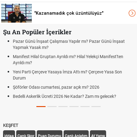
"Kazanamadık çok üzüntülüyüz"
Şu An Popüler İçerikler
apılır mı? Pazar Günü İnşaat
Bedelli askerlik çarşı izni var mı? 
Kuyumcular cumartesi, pazar günü
ı? Hilal Yelekçi Manifest'ten
cumartesi-pazar günü kaça kadar 
Hafta Sonları Yıllık İzinden Sayılır
 Attı mı? Çerçeve Yasa Son
Cumartesi ve Pazar Detayı
Aras Kargo Cumartesi-pazar açık 
r açık mı? 2026
Cumartesi çalışma saatleri!
e Kadar? Zam mı gelecek?
Hazırlık Maçı ve Dostluk Maçı Ned
KEŞFET
iddaa
Canlı Skor
Puan Durumu
Canlı Anlatım
At Yarışı