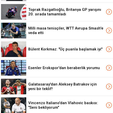
Toprak Razgatlıoğlu, Britanya GP yarışını
20. sırada tamamladı
Milli masa tenisçiler, WTT Avrupa Smash'e
veda etti
Bülent Korkmaz: "Üç puanla başlamak iyi"
Esenler Erokspor'dan beraberlik yorumu
Galatasaray'dan Aleksey Batrakov için
yeni bir teklif!
Vincenzo Italiano'dan Vlahovic baskısı:
"Seni bekliyorum"