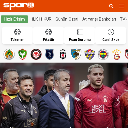
İLK11 KUR
Günün Özeti
At Yarışı Bankoları
TV'
Hızlı Erişim
Takımım
Fikstür
Puan Durumu
Canlı Skor
Geri
İleri