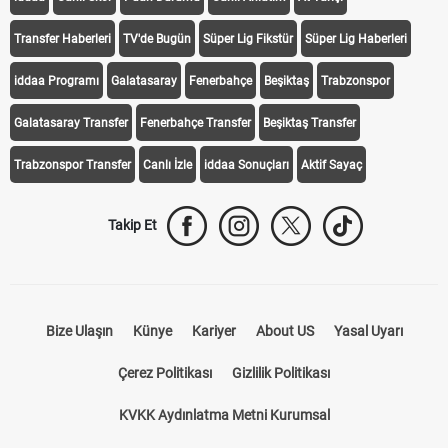
Transfer Haberleri
TV'de Bugün
Süper Lig Fikstür
Süper Lig Haberleri
iddaa Programı
Galatasaray
Fenerbahçe
Beşiktaş
Trabzonspor
Galatasaray Transfer
Fenerbahçe Transfer
Beşiktaş Transfer
Trabzonspor Transfer
Canlı İzle
iddaa Sonuçları
Aktif Sayaç
Takip Et
Bize Ulaşın
Künye
Kariyer
About US
Yasal Uyarı
Çerez Politikası
Gizlilik Politikası
KVKK Aydınlatma Metni Kurumsal