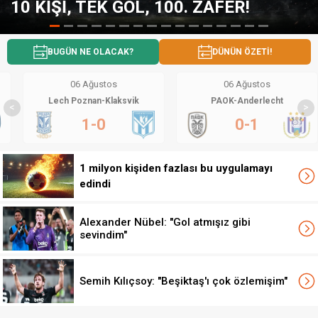
, 100. ZAFER!
SALAH GERÇEĞİN
BUGÜN NE OLACAK?
DÜNÜN ÖZETİ!
06 Ağustos
06 Ağustos
Lech Poznan-Klaksvik
PAOK-Anderlecht
<
>
1-0
0-1
1 milyon kişiden fazlası bu uygulamayı
edindi
Alexander Nübel: "Gol atmışız gibi
sevindim"
Semih Kılıçsoy: "Beşiktaş'ı çok özlemişim"