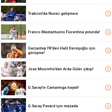
Trabzon'da Nunez gelişmesi
Franco Mastantuono Fiorentina yolunda!
Gaziantep FK'den Halil Dervişoğlu için
görüşme!
Jose Mourinho'dan Arda Güler çıkışı!
G.Saray'ın Camavinga hayali!
G.Saray Pavard için masada