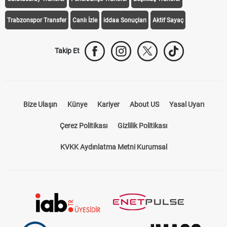
Trabzonspor Transfer
Canlı İzle
iddaa Sonuçları
Aktif Sayaç
Takip Et
Bize Ulaşın
Künye
Kariyer
About US
Yasal Uyarı
Çerez Politikası
Gizlilik Politikası
KVKK Aydınlatma Metni Kurumsal