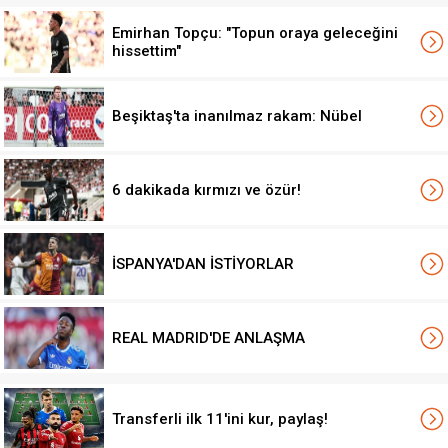
Emirhan Topçu: "Topun oraya geleceğini
hissettim"
Beşiktaş'ta inanılmaz rakam: Nübel
6 dakikada kırmızı ve özür!
İSPANYA'DAN İSTİYORLAR
REAL MADRID'DE ANLAŞMA
Transferli ilk 11'ini kur, paylaş!