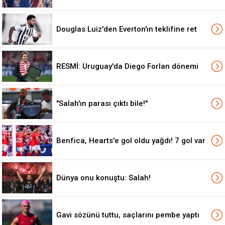
Douglas Luiz'den Everton'ın teklifine ret
RESMİ: Uruguay'da Diego Forlan dönemi
"Salah'ın parası çıktı bile!"
Benfica, Hearts'e gol oldu yağdı! 7 gol var
Dünya onu konuştu: Salah!
Gavi sözünü tuttu, saçlarını pembe yaptı