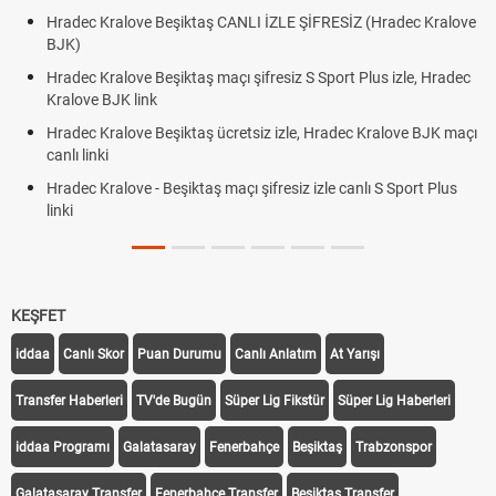
 CANLI İZLE ŞİFRESİZ (Hradec Kralove
Hradec Kralove Beşiktaş maç
BJK link
maçı şifresiz S Sport Plus izle, Hradec
Trivela Nedir? Trivela Vuruşu
Röveşata Nedir? Röveşata V
ücretsiz izle, Hradec Kralove BJK maçı
Plonjon Nedir? Kalecilikte Pl
 maçı şifresiz izle canlı S Sport Plus
KEŞFET
iddaa
Canlı Skor
Puan Durumu
Canlı Anlatım
At Yarışı
Transfer Haberleri
TV'de Bugün
Süper Lig Fikstür
Süper Lig Haberleri
iddaa Programı
Galatasaray
Fenerbahçe
Beşiktaş
Trabzonspor
Galatasaray Transfer
Fenerbahçe Transfer
Beşiktaş Transfer