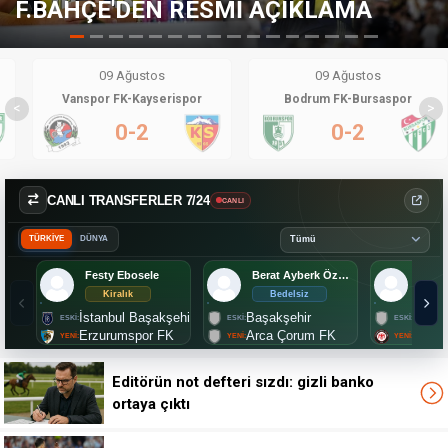
ÇIKLAMA
TRANSFERDE KARAR DE
09 Ağustos
09 Ağustos
Vanspor FK-Kayserispor
Bodrum FK-Bursaspor
<
>
0-2
0-2
CANLI TRANSFERLER 7/24
CANLI
TÜRKİYE
DÜNYA
Festy Ebosele
Berat Ayberk Özdemir
Mark
Kiralık
Bedelsiz
2.
İstanbul Başakşehir
Başakşehir
Lille
Erzurumspor FK
Arca Çorum FK
Çorum
Editörün not defteri sızdı: gizli banko
ortaya çıktı