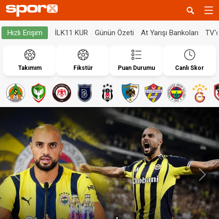
İLK11 KUR
Günün Özeti
At Yarışı Bankoları
TV'
Hızlı Erişim
Takımım
Fikstür
Puan Durumu
Canlı Skor
Geri
İleri