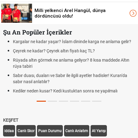
Milli yelkenci Arel Hangül, dünya
dördüncüsü oldu!
Şu An Popüler İçerikler
 dininde karga ne anlama gelir?
Futbolda ofsayt nedir? Ofsayt nasıl
iyatı kaç TL?
Kravat nasıl bağlanır? En kolay k
geliyor? 8 kısa maddede Altın
Cemre düştü mü? Kış cemresi ne 
demek
ilgili ayetler hadisler! Kuran'da
Rüyada kedi görmek en anlama geli
Evde çilek reçeli nasıl yapılır? Kimse
uktan sonra ne yapılmalı
tarifi
KEŞFET
iddaa
Canlı Skor
Puan Durumu
Canlı Anlatım
At Yarışı