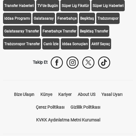
Transfer Haberleri
TV'de Bugün
Süper Lig Fikstür
Süper Lig Haberleri
iddaa Programı
Galatasaray
Fenerbahçe
Beşiktaş
Trabzonspor
Galatasaray Transfer
Fenerbahçe Transfer
Beşiktaş Transfer
Trabzonspor Transfer
Canlı İzle
iddaa Sonuçları
Aktif Sayaç
Takip Et
Bize Ulaşın
Künye
Kariyer
About US
Yasal Uyarı
Çerez Politikası
Gizlilik Politikası
KVKK Aydınlatma Metni Kurumsal