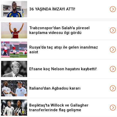
36 YAŞINDA İMZAYI ATTI!
Trabzonspor'dan Salah'a yöresel
karşılama videosu ilgi gördü
Rusya'da taç atışı ile gelen inanılmaz
asist
Efsane koç Nelson hayatını kaybetti!
Italiano'dan Agbadou kararı
Beşiktaş'ta Willock ve Gallagher
transferlerinde flaş gelişme