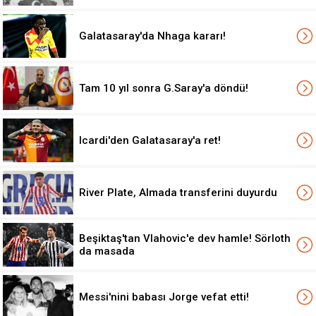
Galatasaray'da Nhaga kararı!
Tam 10 yıl sonra G.Saray'a döndü!
Icardi'den Galatasaray'a ret!
River Plate, Almada transferini duyurdu
Beşiktaş'tan Vlahovic'e dev hamle! Sörloth
da masada
Messi'nini babası Jorge vefat etti!