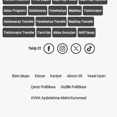
Transfer Haberleri
TV'de Bugün
Süper Lig Fikstür
Süper Lig Haberleri
iddaa Programı
Galatasaray
Fenerbahçe
Beşiktaş
Trabzonspor
Galatasaray Transfer
Fenerbahçe Transfer
Beşiktaş Transfer
Trabzonspor Transfer
Canlı İzle
iddaa Sonuçları
Aktif Sayaç
Takip Et
Bize Ulaşın
Künye
Kariyer
About US
Yasal Uyarı
Çerez Politikası
Gizlilik Politikası
KVKK Aydınlatma Metni Kurumsal