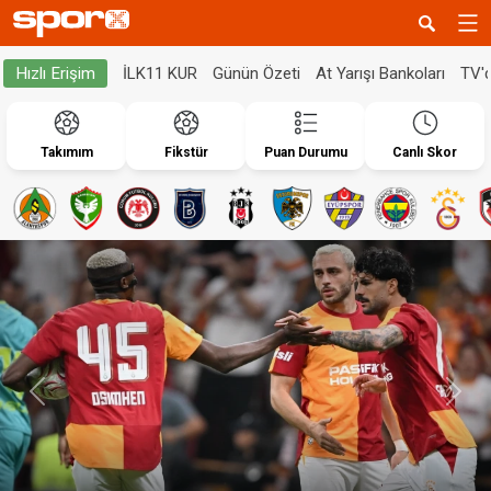
İLK11 KUR
Günün Özeti
At Yarışı Bankoları
TV'
Hızlı Erişim
Takımım
Fikstür
Puan Durumu
Canlı Skor
Geri
İleri