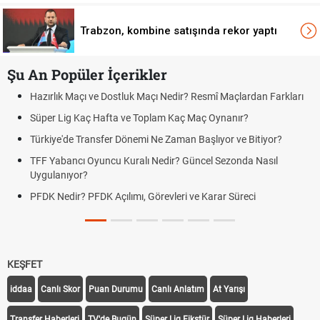
Trabzon, kombine satışında rekor yaptı
Şu An Popüler İçerikler
Nedir? Resmî Maçlardan Farkları
Puan Durumunda AG, OM ve Diğer 
m Kaç Maç Oynanır?
Skor Ne Demek? Sporda Skor ve S
Zaman Başlıyor ve Bitiyor?
Futbol Nasıl Oynanır? Temel Futbol
ir? Güncel Sezonda Nasıl
Deplasman Golü Kuralı Nedir? Ha
Uygulanıyor?
leri ve Karar Süreci
DGS Sonuçları Ne Zaman Açıklan
Tarihini Duyurdu
KEŞFET
iddaa
Canlı Skor
Puan Durumu
Canlı Anlatım
At Yarışı