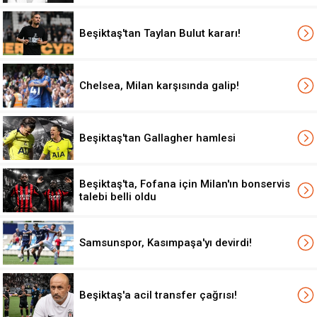
Beşiktaş'tan Taylan Bulut kararı!
Chelsea, Milan karşısında galip!
Beşiktaş'tan Gallagher hamlesi
Beşiktaş'ta, Fofana için Milan'ın bonservis
talebi belli oldu
Samsunspor, Kasımpaşa'yı devirdi!
Beşiktaş'a acil transfer çağrısı!