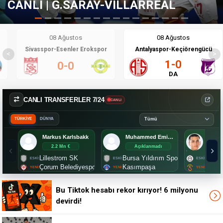
ILLARREAL
FENERBAHÇE'DE GE
08 Ağustos
08 Ağustos
Sivasspor-Esenler Erokspor
Antalyaspor-Keçiörengücü
<
>
1-0
0-0
DA
CANLI TRANSFERLER 7/24
CANLI
TÜRKİYE
DÜNYA
Markus Karlsbakk
Muhammed Emin Bektaş
Umut
2.2 Mn €
Açıklanmadı
Aç
Lillestrom SK
Bursa Yıldırım Spor
Manis
Çorum Belediyespor
Kasımpaşa
Galat
Bu Tiktok hesabı rekor kırıyor! 6 milyonu
devirdi!